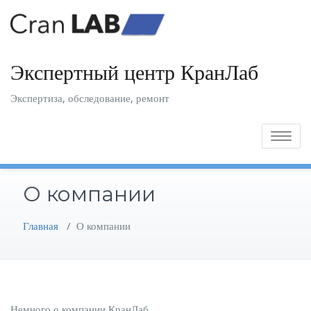
Skip
to
content
Экспертный центр КранЛаб
Экспертиза, обследование, ремонт
Toggle
navigatio
О компании
Главная
/
О компании
Немного о компании КранЛаб.